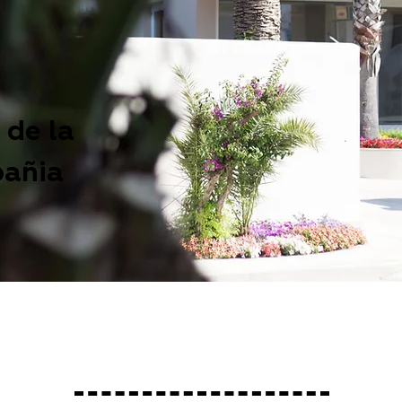
 de la
añia