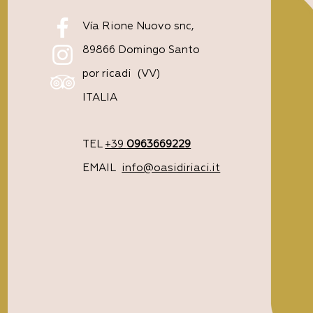
Vía Rione Nuovo snc,
89866 Domingo Santo
por ricadi
(VV)
ITALIA
TEL
+39
0963669229
EMAIL
info@oasidiriaci.it