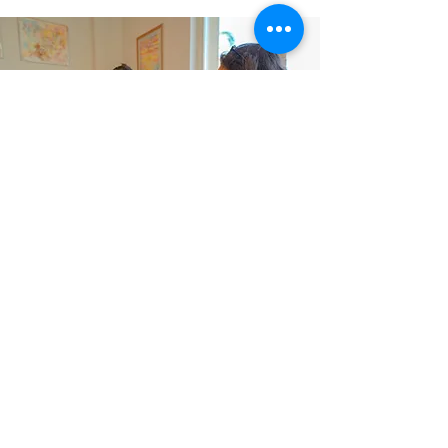
una buona prima colazione
Sappiamo come viziarti.