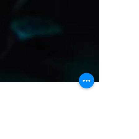
Staff Oasi di Riaci
Eventi a Tropea
Tropea ci incanta con il Tropea