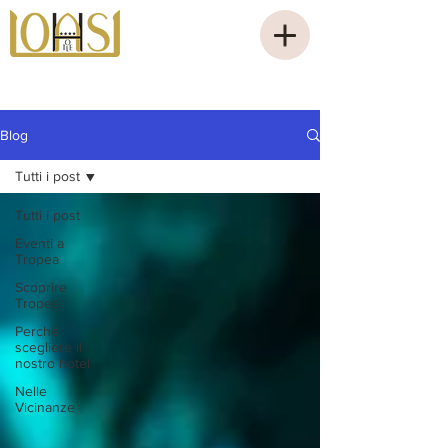
Blog
Tutti i post
Tutti i post
Eventi a
Tropea
Scoprire
Tropea
Perchè
scegliere il
nostro hotel
Nelle
Vicinanze