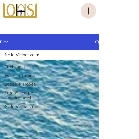
Blog
Nelle Vicinanze
Tutti i post
Eventi a Tropea
Scoprire Tropea
Perchè scegliere
il nostro hotel
Nelle Vicinanze