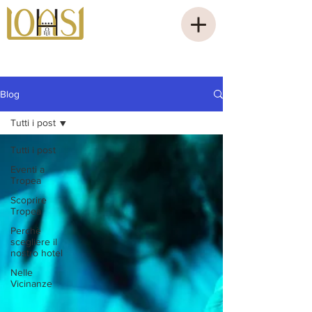
Blog
Tutti i post
Tutti i post
Eventi a
Tropea
Scoprire
Tropea
Perchè
scegliere il
nostro hotel
Nelle
Vicinanze