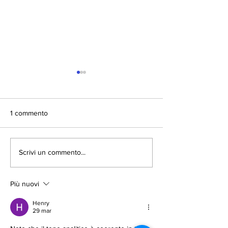
1 commento
Luxury Hotel in Calabria
Spiaggia Il Parad
Scrivi un commento...
Sub - nei pressi 
Più nuovi
Henry
29 mar