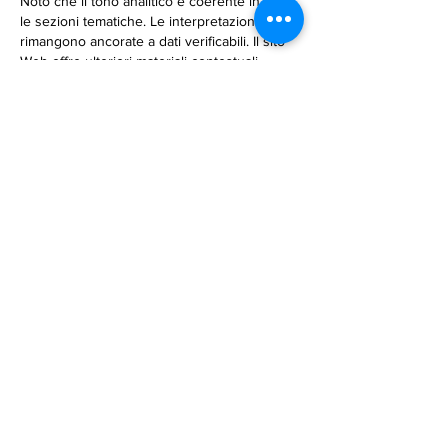
Noto che il tono analitico è coerente in tutte 
le sezioni tematiche. Le interpretazioni 
rimangono ancorate a dati verificabili. Il sito 
Web offre ulteriori materiali contestuali 
relativi all'argomento. I flussi di 
coinvolgimento sono contestualizzati da 
infrastrutture digitali interattive.
Mi piace
Rispondi
Via Rione Nuovo snc,