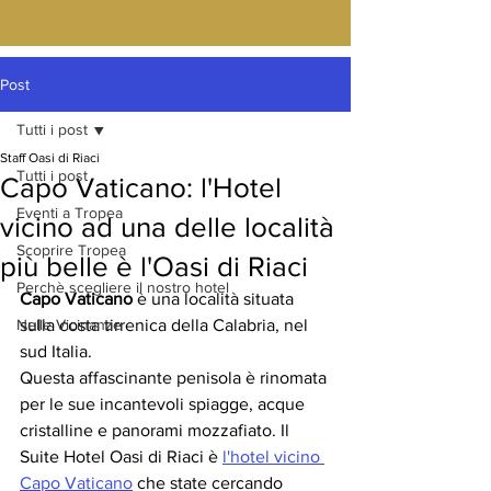
Post
Tutti i post
Staff Oasi di Riaci
Tutti i post
Capo Vaticano: l'Hotel
Eventi a Tropea
vicino ad una delle località
Scoprire Tropea
più belle è l'Oasi di Riaci
Perchè scegliere il nostro hotel
Capo Vaticano
 è una località situata 
Nelle Vicinanze
sulla costa tirrenica della Calabria, nel 
sud Italia. 
Questa affascinante penisola è rinomata 
per le sue incantevoli spiagge, acque 
cristalline e panorami mozzafiato. Il 
Suite Hotel Oasi di Riaci è 
l'hotel vicino 
Capo Vaticano
 che state cercando